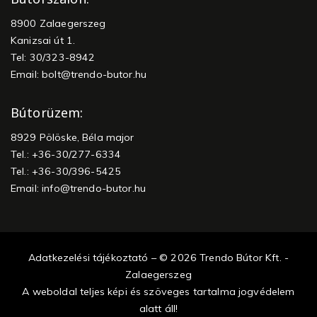
8900 Zalaegerszeg
Kanizsai út 1.
Tel: 30/323-8942
Email:
bolt@trendo-butor.hu
Bútorüzem:
8929 Pölöske, Béla major
Tel.: +36-30/277-6334
Tel.: +36-30/396-5425
Email:
info@trendo-butor.hu
Adatkezelési tájékoztató – © 2026 Trendo Bútor Kft. -
Zalaegerszeg
A weboldal teljes képi és szöveges tartalma jogvédelem
alatt áll!