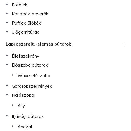
Fotelek
Kanapék, heverők
Puffok, ülőkék
Ülőgarnitúrák
Lapraszerelt, -elemes bútorok
Éjjeliszekrény
Előszoba bútorok
Wave előszoba
Gardróbszekrények
Hálószoba
Ally
Ifjúsági bútorok
Angyal