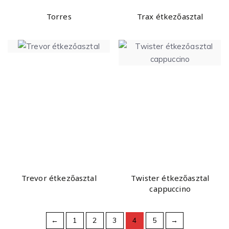
Torres
Trax étkezőasztal
Trevor étkezőasztal
Twister étkezőasztal
cappuccino
←
1
2
3
4
5
→