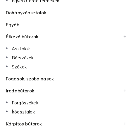
Egyéb Cardo termékek
Dohányzóasztalok
Egyéb
Étkező bútorok
Asztalok
Bárszékek
Székek
Fogasok, szobainasok
Irodabútorok
Forgószékek
Íróasztalok
Kárpitos bútorok