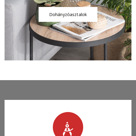
Dohányzóasztalok