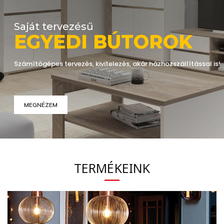
Saját tervezésű
E
G
Y
E
D
I
B
Ú
T
O
R
O
K
Számítógépes tervezés, kivitelezés, akár házhozszállítással is!
MEGNÉZEM
TERMÉKEINK