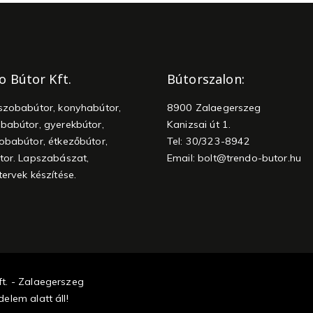
o Bútor Kft.
Bútorszalon:
szobabútor, konyhabútor,
8900 Zalaegerszeg
babútor, gyerekbútor,
Kanizsai út 1.
obabútor, étkezőbútor,
Tel: 30/323-8942
tor. Lapszabászat,
Email:
bolt@trendo-butor.hu
tervek készítése.
t. - Zalaegerszeg
elem alatt áll!