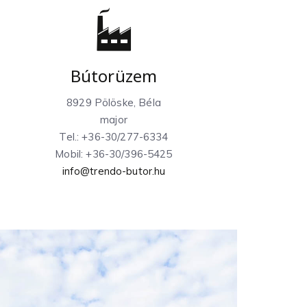
Bútorüzem
8929 Pölöske, Béla
major
Tel.: +36-30/277-6334
Mobil: +36-30/396-5425
info@trendo-butor.hu