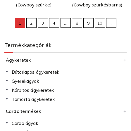
(Cowboy szürke)
(Cowboy szürkésbarna)
1
2
3
4
…
8
9
10
→
Termékkategóriák
Ágykeretek
Bútorlapos ágykeretek
Gyerekágyak
Kárpitos ágykeretek
Tömörfa ágykeretek
Cardo termékek
Cardo ágyak