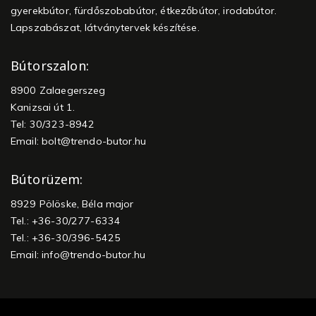
gyerekbútor, fürdőszobabútor, étkezőbútor, irodabútor.
Lapszabászat, látványtervek készítése.
Bútorszalon:
8900 Zalaegerszeg
Kanizsai út 1.
Tel: 30/323-8942
Email:
bolt@trendo-butor.hu
Bútorüzem:
8929 Pölöske, Béla major
Tel.: +36-30/277-6334
Tel.: +36-30/396-5425
Email:
info@trendo-butor.hu