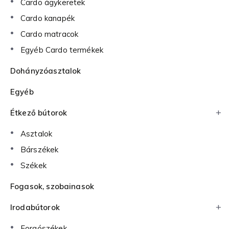
Cardo ágykeretek
Cardo kanapék
Cardo matracok
Egyéb Cardo termékek
Dohányzóasztalok
Egyéb
Étkező bútorok
Asztalok
Bárszékek
Székek
Fogasok, szobainasok
Irodabútorok
Forgószékek