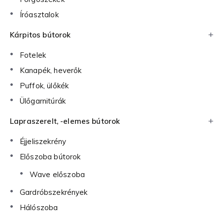
Íróasztalok
Kárpitos bútorok
Fotelek
Kanapék, heverők
Puffok, ülőkék
Ülőgarnitúrák
Lapraszerelt, -elemes bútorok
Éjjeliszekrény
Előszoba bútorok
Wave előszoba
Gardróbszekrények
Hálószoba