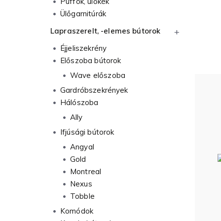
Puffok, ülőkék
Ülőgarnitúrák
Lapraszerelt, -elemes bútorok
Éjjeliszekrény
Előszoba bútorok
Wave előszoba
Gardróbszekrények
Hálószoba
Ally
Ifjúsági bútorok
Angyal
Gold
Montreal
Nexus
Tobble
Komódok