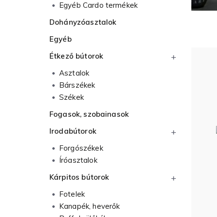
Egyéb Cardo termékek
Dohányzóasztalok
Egyéb
Étkező bútorok
Asztalok
Bárszékek
Székek
Fogasok, szobainasok
Irodabútorok
Forgószékek
Íróasztalok
Kárpitos bútorok
Fotelek
Kanapék, heverők