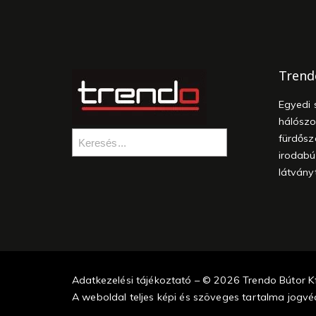
Trend
Egyedi 
hálószo
fürdősz
irodabú
látvány
Adatkezelési tájékoztató – © 2026 Trendo Bútor Kf
A weboldal teljes képi és szöveges tartalma jogvéd