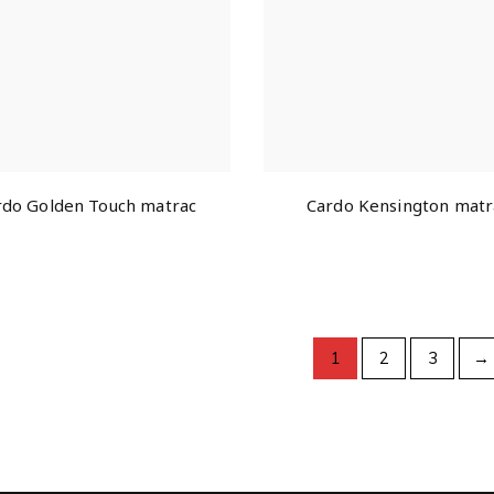
rdo Golden Touch matrac
Cardo Kensington matr
1
2
3
→