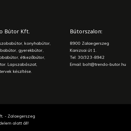
o Bútor Kft.
Bútorszalon:
szobabútor, konyhabútor,
8900 Zalaegerszeg
babútor, gyerekbútor,
Kanizsai út 1.
obabútor, étkezőbútor,
Tel: 30/323-8942
tor. Lapszabászat,
Email:
bolt@trendo-butor.hu
tervek készítése.
t. - Zalaegerszeg
elem alatt áll!