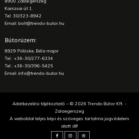
8900 Zalaegerszeg
Kanizsai út 1.
Tel: 30/323-8942
Email:
bolt@trendo-butor.hu
Bútorüzem:
8929 Pölöske, Béla major
Tel.: +36-30/277-6334
Tel.: +36-30/396-5425
Email:
info@trendo-butor.hu
Adatkezelési tájékoztató – © 2026 Trendo Bútor Kft. -
Zalaegerszeg
A weboldal teljes képi és szöveges tartalma jogvédelem
alatt áll!