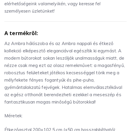
elérhetőségeink valamelyikén, vagy keresse fel
személyesen üzletünket!
A termékről:
Az Ambra hálószoba és az Ambra nappali és étkező
kollekció elképesztő eleganciával egészítik ki egymást. A
modern bútorokat sokan leszólják unalmasságuk miatt, de
nézze csak meg ezt az olasz remekművet: a magasfényű,
robosztus felületeket játékos kecsességgel törik meg a
mélyfekete fényes fogantyúk és pihe-puha,
gyémántalakzatú fejvégek. Hatalmas elemválasztékával
az egész otthonát berendezheti ezekkel a meseszép és
fantasztikusan magas minőségű bútorokkal!
Méretek:
Étkezőasztal 200×102,5 cm (+50 cm hosszabbítható):