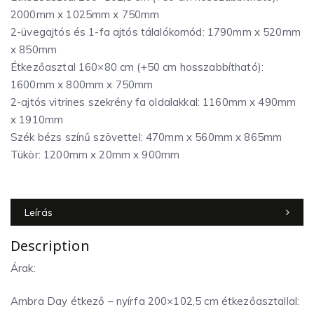
2000mm x 1025mm x 750mm
2-üvegajtós és 1-fa ajtós tálalókomód: 1790mm x 520mm
x 850mm
Étkezőasztal 160×80 cm (+50 cm hosszabbítható):
1600mm x 800mm x 750mm
2-ajtós vitrines szekrény fa oldalakkal: 1160mm x 490mm
x 1910mm
Szék bézs színű szövettel: 470mm x 560mm x 865mm
Tükör: 1200mm x 20mm x 900mm
Leírás
Description
Árak:
Ambra Day étkező – nyírfa 200×102,5 cm étkezőasztallal: