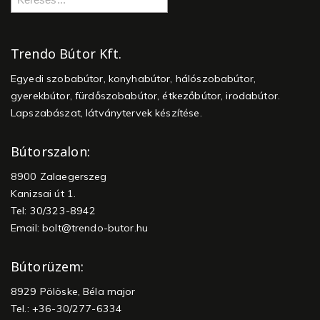
Trendo Bútor Kft.
Egyedi szobabútor, konyhabútor, hálószobabútor,
gyerekbútor, fürdőszobabútor, étkezőbútor, irodabútor.
Lapszabászat, látványtervek készítése.
Bútorszalon:
8900 Zalaegerszeg
Kanizsai út 1.
Tel: 30/323-8942
Email:
bolt@trendo-butor.hu
Bútorüzem:
8929 Pölöske, Béla major
Tel.: +36-30/277-6334