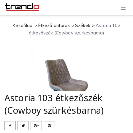
T
o
g
g
Kezdőlap
Étkező bútorok
Székek
Astoria 103
l
e
étkezőszék (Cowboy szürkésbarna)
n
a
v
i
g
a
t
i
o
n
Astoria 103 étkezőszék
(Cowboy szürkésbarna)