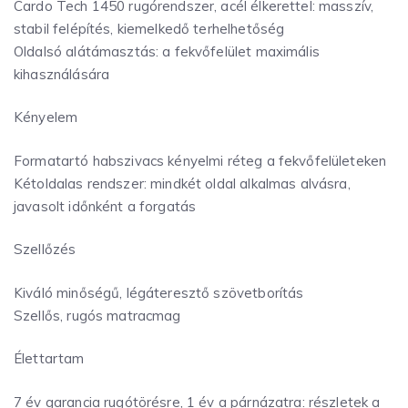
Cardo Tech 1450 rugórendszer, acél élkerettel: masszív,
stabil felépítés, kiemelkedő terhelhetőség
Oldalsó alátámasztás: a fekvőfelület maximális
kihasználására
Kényelem
Formatartó habszivacs kényelmi réteg a fekvőfelületeken
Kétoldalas rendszer: mindkét oldal alkalmas alvásra,
javasolt időnként a forgatás
Szellőzés
Kiváló minőségű, légáteresztő szövetborítás
Szellős, rugós matracmag
Élettartam
7 év garancia rugótörésre, 1 év a párnázatra: részletek a