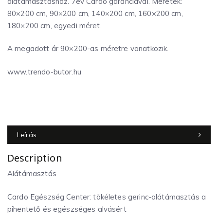
alátámasztáshoz. 7év Cardo garanciával. Méretek:
80×200 cm, 90×200 cm, 140×200 cm, 160×200 cm,
180×200 cm, egyedi méret.
A megadott ár 90×200-as méretre vonatkozik.
www.trendo-butor.hu
Leírás
Description
Alátámasztás
Cardo Egészség Center: tökéletes gerinc-alátámasztás a
pihentető és egészséges alvásért