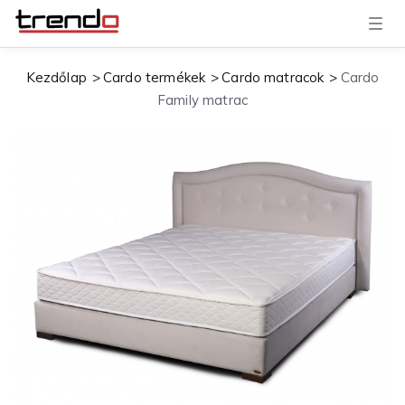
T
o
g
g
Kezdőlap
Cardo termékek
Cardo matracok
Cardo
l
e
Family matrac
n
a
v
i
g
a
t
i
o
n