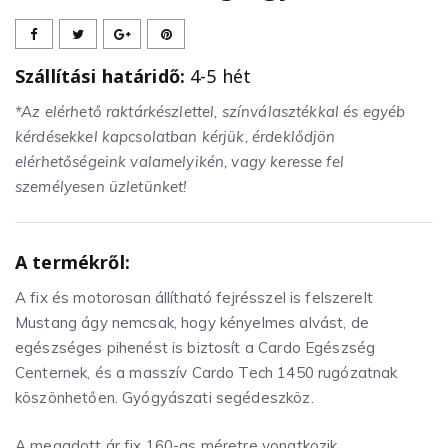
Szállítási határidő:
4-5 hét
*Az elérhető raktárkészlettel, színválasztékkal és egyéb
kérdésekkel kapcsolatban kérjük, érdeklődjön
elérhetőségeink valamelyikén, vagy keresse fel
személyesen üzletünket!
A termékről:
A fix és motorosan állítható fejrésszel is felszerelt
Mustang ágy nemcsak, hogy kényelmes alvást, de
egészséges pihenést is biztosít a Cardo Egészség
Centernek, és a masszív Cardo Tech 1450 rugózatnak
köszönhetően. Gyógyászati segédeszköz.
A megadott ár fix 160-as méretre vonatkozik,