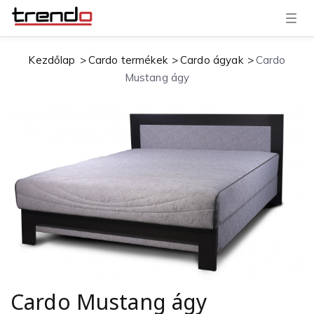
T
o
g
g
Kezdőlap
Cardo termékek
Cardo ágyak
Cardo
l
e
Mustang ágy
n
a
v
i
g
a
t
i
o
n
Cardo Mustang ágy