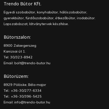
Trendo Bútor Kft.
Egyedi szobabútor, konyhabútor, hálószobabútor,
gyerekbútor, fürdőszobabútor, étkezőbútor, irodabútor.
Lapszabászat, látványtervek készítése.
Bútorszalon:
8900 Zalaegerszeg
Kanizsai út 1.
Tel: 30/323-8942
Email:
bolt@trendo-butor.hu
Bútorüzem:
8929 Pölöske, Béla major
Tel.: +36-30/277-6334
Tel.: +36-30/396-5425
Email:
info@trendo-butor.hu