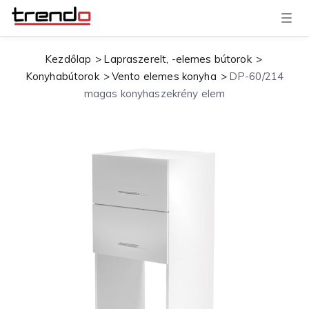
T
o
g
g
Kezdőlap
Lapraszerelt, -elemes bútorok
l
e
Konyhabútorok
Vento elemes konyha
DP-60/214
n
a
magas konyhaszekrény elem
v
i
g
a
t
i
o
n