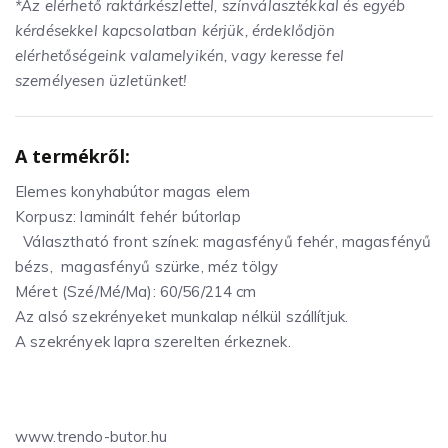
*Az elérhető raktárkészlettel, színválasztékkal és egyéb
kérdésekkel kapcsolatban kérjük, érdeklődjön
elérhetőségeink valamelyikén, vagy keresse fel
személyesen üzletünket!
A termékről:
Elemes konyhabútor magas elem
Korpusz: laminált fehér bútorlap
Választható front színek: magasfényű fehér, magasfényű
bézs, magasfényű szürke, méz tölgy
Méret (Szé/Mé/Ma): 60/56/214 cm
Az alsó szekrényeket munkalap nélkül szállítjuk.
A szekrények lapra szerelten érkeznek.
www.trendo-butor.hu