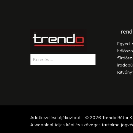
Trend
Egyedi 
hálószo
fürdősz
irodabú
látvány
Adatkezelési tájékoztató – © 2026 Trendo Bútor Kf
A weboldal teljes képi és szöveges tartalma jogvéd