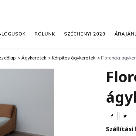
ALÓGUSOK
RÓLUNK
SZÉCHENYI 2020
ÁRAJÁN
ezdőlap
Ágykeretek
Kárpitos ágykeretek
Florencia ágyke
Flor
ágy
Szállítási