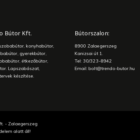
o Bútor Kft.
Bútorszalon:
szobabútor, konyhabútor,
8900 Zalaegerszeg
babútor, gyerekbútor,
Kanizsai út 1.
obabútor, étkezőbútor,
Tel: 30/323-8942
tor. Lapszabászat,
Email:
bolt@trendo-butor.hu
tervek készítése.
t. - Zalaegerszeg
elem alatt áll!