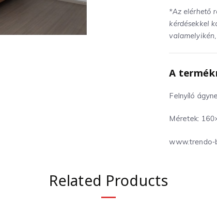
*Az elérhető r
kérdésekkel k
valamelyikén,
A termékr
Felnyíló ágyn
Méretek: 160
www.trendo-b
Related Products