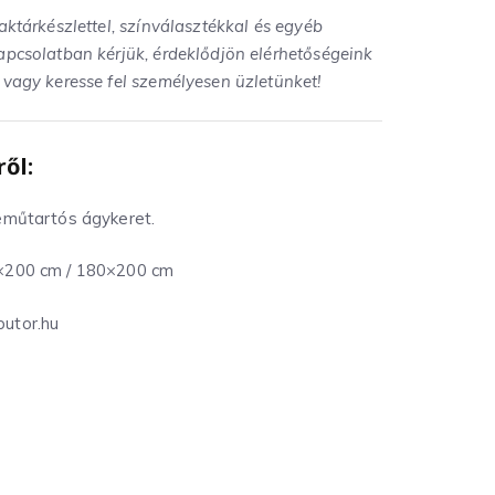
aktárkészlettel, színválasztékkal és egyéb
apcsolatban kérjük, érdeklődjön elérhetőségeink
 vagy keresse fel személyesen üzletünket!
ől:
eműtartós ágykeret.
×200 cm / 180×200 cm
utor.hu