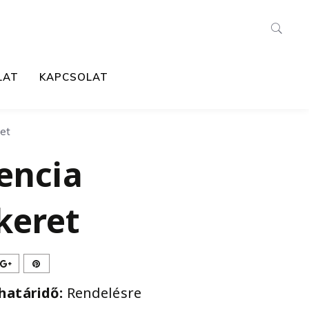
LAT
KAPCSOLAT
ret
encia
keret
 határidő:
Rendelésre