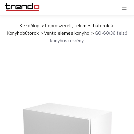
T
o
g
g
Kezdőlap
Lapraszerelt, -elemes bútorok
l
e
Konyhabútorok
Vento elemes konyha
GO-60/36 felső
n
a
konyhaszekrény
v
i
g
a
t
i
o
n