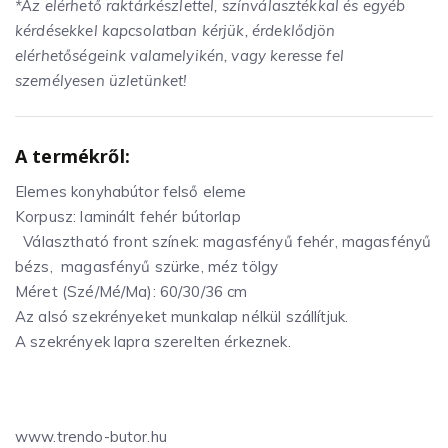
*Az elérhető raktárkészlettel, színválasztékkal és egyéb
kérdésekkel kapcsolatban kérjük, érdeklődjön
elérhetőségeink valamelyikén, vagy keresse fel
személyesen üzletünket!
A termékről:
Elemes konyhabútor felső eleme
Korpusz: laminált fehér bútorlap
Választható front színek: magasfényű fehér, magasfényű
bézs, magasfényű szürke, méz tölgy
Méret (Szé/Mé/Ma): 60/30/36 cm
Az alsó szekrényeket munkalap nélkül szállítjuk.
A szekrények lapra szerelten érkeznek.
www.trendo-butor.hu