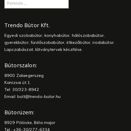
Trendo Bútor Kft.
Egyedi szobabútor, konyhabútor, hálószobabútor,
gyerekbútor, fürdőszobabútor, étkezőbútor, irodabútor.
Lapszabászat, látványtervek készítése.
Bútorszalon:
8900 Zalaegerszeg
Kanizsai út 1.
Tel: 30/323-8942
Email:
bolt@trendo-butor.hu
Bútorüzem:
8929 Pölöske, Béla major
Tel.: +36-30/277-6334