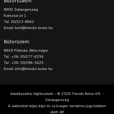
Bútorszalon:
8900 Zalaegerszeg
Kanizsai út 1.
Tel: 30/323-8942
Email:
bolt@trendo-butor.hu
Bútorüzem:
8929 Pölöske, Béla major
Tel.: +36-30/277-6334
Tel.: +36-30/396-5425
Email:
info@trendo-butor.hu
Adatkezelési tájékoztató – © 2026 Trendo Bútor Kft. -
Zalaegerszeg
A weboldal teljes képi és szöveges tartalma jogvédelem
alatt áll!