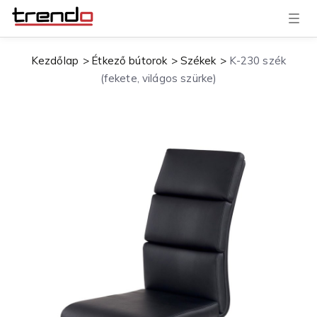
T
o
g
g
Kezdőlap
Étkező bútorok
Székek
K-230 szék
l
e
(fekete, világos szürke)
n
a
v
i
g
a
t
i
o
n