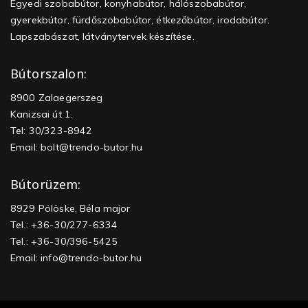
Egyedi szobabútor, konyhabútor, hálószobabútor,
gyerekbútor, fürdőszobabútor, étkezőbútor, irodabútor.
Lapszabászat, látványtervek készítése.
Bútorszalon:
8900 Zalaegerszeg
Kanizsai út 1.
Tel: 30/323-8942
Email:
bolt@trendo-butor.hu
Bútorüzem:
8929 Pölöske, Béla major
Tel.: +36-30/277-6334
Tel.: +36-30/396-5425
Email:
info@trendo-butor.hu