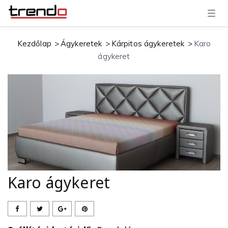
T
o
g
g
Kezdőlap
Ágykeretek
Kárpitos ágykeretek
Karo
l
e
ágykeret
n
a
v
i
g
a
t
i
o
n
Karo ágykeret