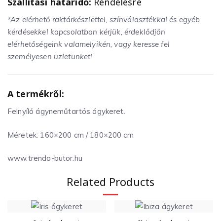
Szállítási határidő:
Rendelésre
*Az elérhető raktárkészlettel, színválasztékkal és egyéb
kérdésekkel kapcsolatban kérjük, érdeklődjön
elérhetőségeink valamelyikén, vagy keresse fel
személyesen üzletünket!
A termékről:
Felnyíló ágyneműtartós ágykeret.
Méretek: 160×200 cm / 180×200 cm
www.trendo-butor.hu
Related Products