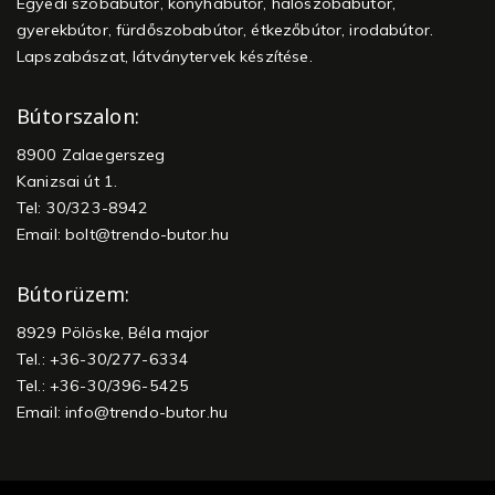
Egyedi szobabútor, konyhabútor, hálószobabútor,
gyerekbútor, fürdőszobabútor, étkezőbútor, irodabútor.
Lapszabászat, látványtervek készítése.
Bútorszalon:
8900 Zalaegerszeg
Kanizsai út 1.
Tel: 30/323-8942
Email:
bolt@trendo-butor.hu
Bútorüzem:
8929 Pölöske, Béla major
Tel.: +36-30/277-6334
Tel.: +36-30/396-5425
Email:
info@trendo-butor.hu