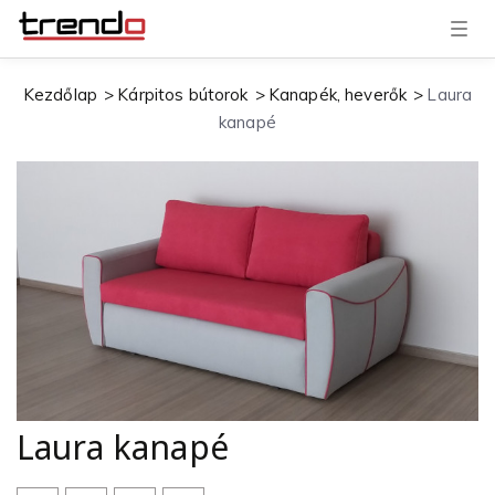
T
o
g
g
Kezdőlap
Kárpitos bútorok
Kanapék, heverők
Laura
l
e
kanapé
n
a
v
i
g
a
t
i
o
n
Laura kanapé