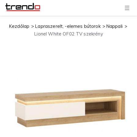
T
o
g
g
Kezdőlap
Lapraszerelt, -elemes bútorok
Nappali
l
e
Lionel White OF02 TV szekrény
n
a
v
i
g
a
t
i
o
n