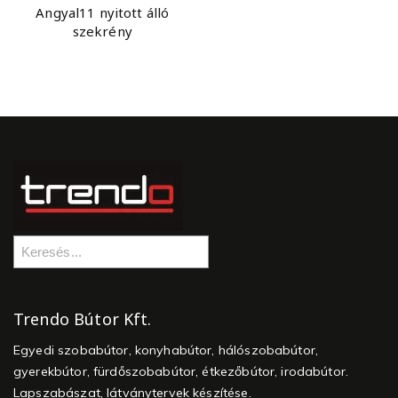
Angyal11 nyitott álló
szekrény
Trendo Bútor Kft.
Egyedi szobabútor, konyhabútor, hálószobabútor,
gyerekbútor, fürdőszobabútor, étkezőbútor, irodabútor.
Lapszabászat, látványtervek készítése.