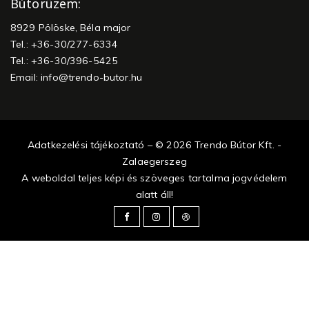
Bútorüzem:
8929 Pölöske, Béla major
Tel.: +36-30/277-6334
Tel.: +36-30/396-5425
Email:
info@trendo-butor.hu
Adatkezelési tájékoztató – © 2026 Trendo Bútor Kft. -
Zalaegerszeg
A weboldal teljes képi és szöveges tartalma jogvédelem
alatt áll!