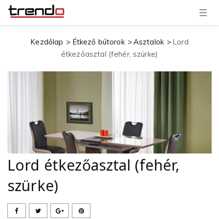
T
o
g
g
Kezdőlap
Étkező bútorok
Asztalok
Lord
l
e
étkezőasztal (fehér, szürke)
n
a
v
i
g
a
t
i
o
n
Lord étkezőasztal (fehér,
szürke)