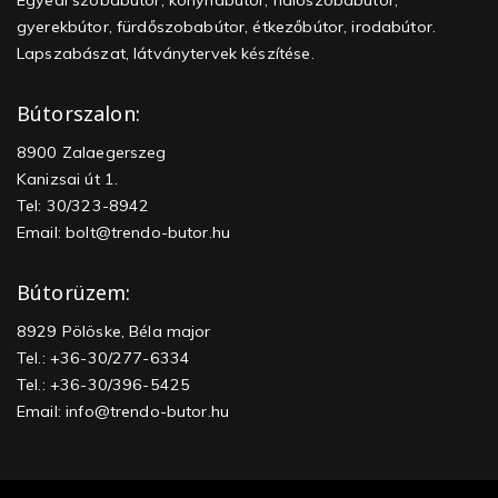
gyerekbútor, fürdőszobabútor, étkezőbútor, irodabútor.
Lapszabászat, látványtervek készítése.
Bútorszalon:
8900 Zalaegerszeg
Kanizsai út 1.
Tel: 30/323-8942
Email:
bolt@trendo-butor.hu
Bútorüzem:
8929 Pölöske, Béla major
Tel.: +36-30/277-6334
Tel.: +36-30/396-5425
Email:
info@trendo-butor.hu