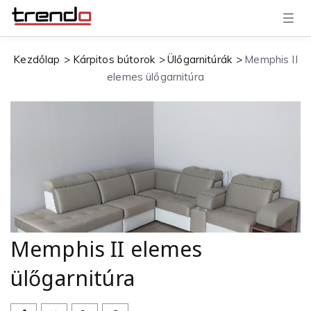
T
o
g
g
Kezdőlap
Kárpitos bútorok
Ülőgarnitúrák
Memphis II
l
e
elemes ülőgarnitúra
n
a
v
i
g
a
t
i
o
n
Memphis II elemes
ülőgarnitúra