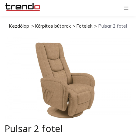
T
o
g
g
Kezdőlap
Kárpitos bútorok
Fotelek
Pulsar 2 fotel
l
e
n
a
v
i
g
a
t
i
o
n
Pulsar 2 fotel