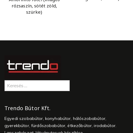
rózsaszín, sötét zöld,
szürke)
Trendo Bútor Kft.
Egyedi szobabútor, konyhabútor, hálószobabútor,
gyerekbútor, fürdőszobabútor, étkezőbútor, irodabútor.
Lapszabászat, látványtervek készítése.