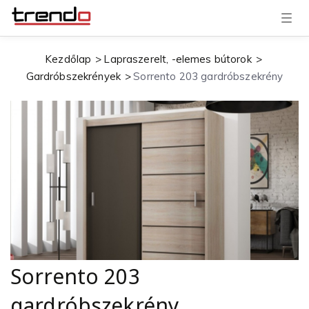
T
o
g
g
Kezdőlap
Lapraszerelt, -elemes bútorok
l
e
Gardróbszekrények
Sorrento 203 gardróbszekrény
n
a
v
i
g
a
t
i
o
n
Sorrento 203
gardróbszekrény