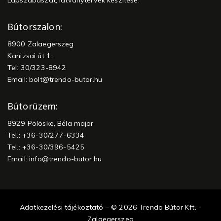
Lapszabászat, látványtervek készítése.
Bútorszalon:
8900 Zalaegerszeg
Kanizsai út 1.
Tel: 30/323-8942
Email:
bolt@trendo-butor.hu
Bútorüzem:
8929 Pölöske, Béla major
Tel.: +36-30/277-6334
Tel.: +36-30/396-5425
Email:
info@trendo-butor.hu
Adatkezelési tájékoztató – © 2026 Trendo Bútor Kft. -
Zalaegerszeg