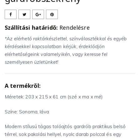
Szállítási határidő:
Rendelésre
*Az elérhető raktárkészlettel, színválasztékkal és egyéb
kérdésekkel kapcsolatban kérjük, érdeklődjön
elérhetőségeink valamelyikén, vagy keresse fel
személyesen üzletünket!
A termékről:
Méretek: 203 x 215 x 61 cm (szé x ma x mé)
Színe: Sonoma, láva
Modern stílusú tágas tolóajtós gardrób praktikus belső
térrel, sok pakolási hellyel, nyolc darab polccal és egy