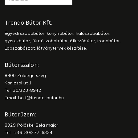
Trendo Bútor Kft.
Egyedi szobabútor, konyhabútor, hálószobabútor,
gyerekbútor, fürdőszobabútor, étkezőbútor, irodabútor.
Lapszabászat, látványtervek készítése.
Bútorszalon:
8900 Zalaegerszeg
Kanizsai út 1.
Tel: 30/323-8942
Email:
bolt@trendo-butor.hu
Bútorüzem:
8929 Pölöske, Béla major
Tel.: +36-30/277-6334