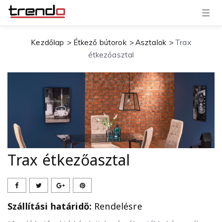
T
o
g
g
Kezdőlap
Étkező bútorok
Asztalok
Trax
l
e
étkezőasztal
n
a
v
i
g
a
t
i
o
n
Trax étkezőasztal
Szállítási határidő:
Rendelésre