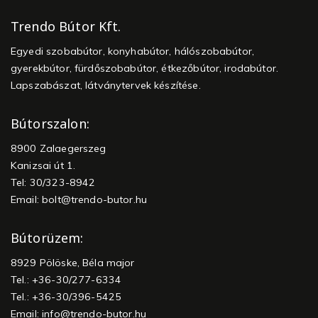
Trendo Bútor Kft.
Egyedi szobabútor, konyhabútor, hálószobabútor,
gyerekbútor, fürdőszobabútor, étkezőbútor, irodabútor.
Lapszabászat, látványtervek készítése.
Bútorszalon:
8900 Zalaegerszeg
Kanizsai út 1.
Tel: 30/323-8942
Email:
bolt@trendo-butor.hu
Bútorüzem:
8929 Pölöske, Béla major
Tel.: +36-30/277-6334
Tel.: +36-30/396-5425
Email:
info@trendo-butor.hu