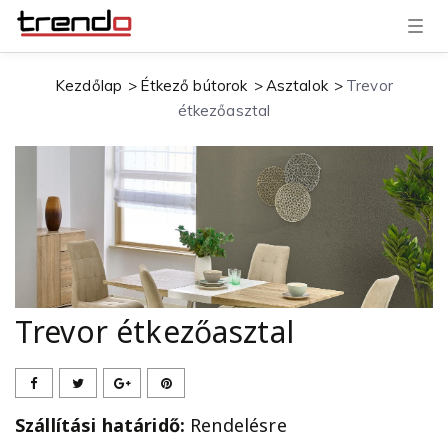
T
o
g
g
Kezdőlap
Étkező bútorok
Asztalok
Trevor
l
e
étkezőasztal
n
a
v
i
g
a
t
i
o
n
Trevor étkezőasztal
Szállítási határidő:
Rendelésre