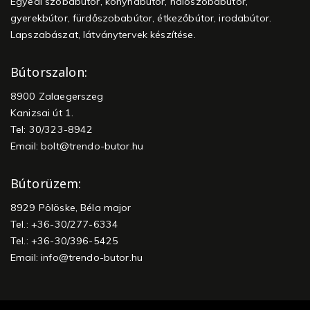
Egyedi szobabútor, konyhabútor, hálószobabútor,
gyerekbútor, fürdőszobabútor, étkezőbútor, irodabútor.
Lapszabászat, látványtervek készítése.
Bútorszalon:
8900 Zalaegerszeg
Kanizsai út 1.
Tel: 30/323-8942
Email:
bolt@trendo-butor.hu
Bútorüzem:
8929 Pölöske, Béla major
Tel.: +36-30/277-6334
Tel.: +36-30/396-5425
Email:
info@trendo-butor.hu