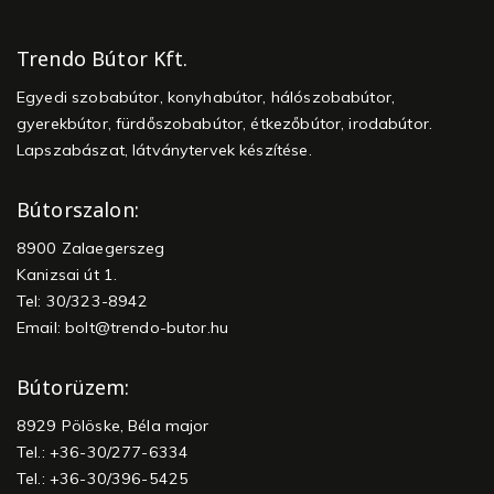
Trendo Bútor Kft.
Egyedi szobabútor, konyhabútor, hálószobabútor,
gyerekbútor, fürdőszobabútor, étkezőbútor, irodabútor.
Lapszabászat, látványtervek készítése.
Bútorszalon:
8900 Zalaegerszeg
Kanizsai út 1.
Tel: 30/323-8942
Email:
bolt@trendo-butor.hu
Bútorüzem:
8929 Pölöske, Béla major
Tel.: +36-30/277-6334
Tel.: +36-30/396-5425