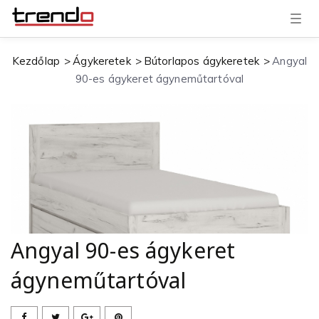
T
o
g
g
Kezdőlap
Ágykeretek
Bútorlapos ágykeretek
Angyal
l
e
90-es ágykeret ágyneműtartóval
n
a
v
i
g
a
t
i
o
n
Angyal 90-es ágykeret
ágyneműtartóval