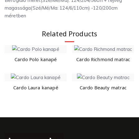
Befoglaló méret(Szé/Mé/Ma): 124/204/56cm + fejvég
magassága(Szé/Mé/Ma: 124/6/110cm) -120/200cm
méretben
Related Products
Cardo Polo kanapé
Cardo Richmond matrac
Cardo Laura kanapé
Cardo Beauty matrac