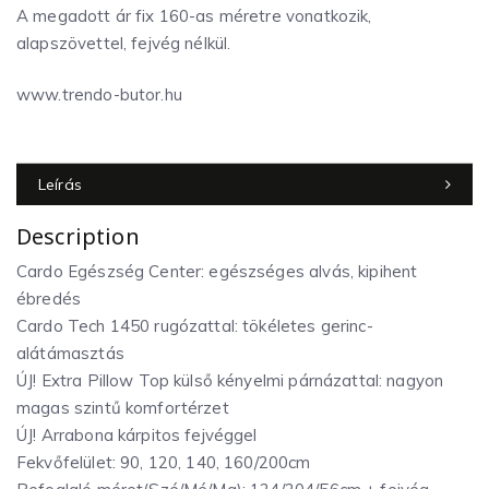
A megadott ár fix 160-as méretre vonatkozik,
alapszövettel, fejvég nélkül.
www.trendo-butor.hu
Leírás
Description
Cardo Egészség Center: egészséges alvás, kipihent
ébredés
Cardo Tech 1450 rugózattal: tökéletes gerinc-
alátámasztás
ÚJ! Extra Pillow Top külső kényelmi párnázattal: nagyon
magas szintű komfortérzet
ÚJ! Arrabona kárpitos fejvéggel
Fekvőfelület: 90, 120, 140, 160/200cm