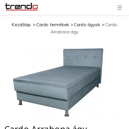
T
o
g
g
Kezdőlap
Cardo termékek
Cardo ágyak
Cardo
l
e
Arrabona ágy
n
a
v
i
g
a
t
i
o
n