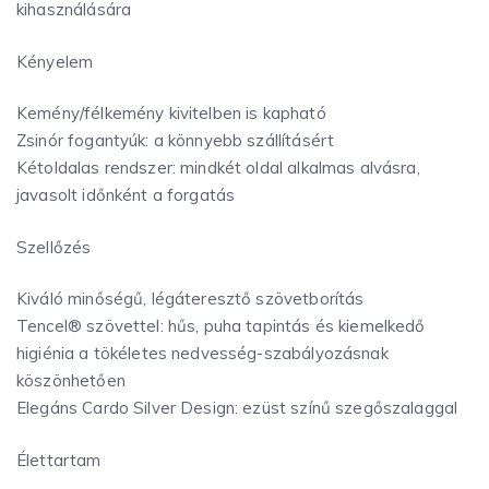
kihasználására
Kényelem
Kemény/félkemény kivitelben is kapható
Zsinór fogantyúk: a könnyebb szállításért
Kétoldalas rendszer: mindkét oldal alkalmas alvásra,
javasolt időnként a forgatás
Szellőzés
Kiváló minőségű, légáteresztő szövetborítás
Tencel® szövettel: hűs, puha tapintás és kiemelkedő
higiénia a tökéletes nedvesség-szabályozásnak
köszönhetően
Elegáns Cardo Silver Design: ezüst színű szegőszalaggal
Élettartam