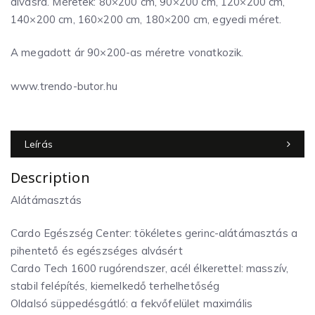
alvásra. Méretek: 80×200 cm, 90×200 cm, 120×200 cm,
140×200 cm, 160×200 cm, 180×200 cm, egyedi méret.
A megadott ár 90×200-as méretre vonatkozik.
www.trendo-butor.hu
Leírás
Description
Alátámasztás
Cardo Egészség Center: tökéletes gerinc-alátámasztás a
pihentető és egészséges alvásért
Cardo Tech 1600 rugórendszer, acél élkerettel: masszív,
stabil felépítés, kiemelkedő terhelhetőség
Oldalsó süppedésgátló: a fekvőfelület maximális