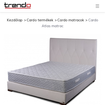
T
o
g
g
Kezdőlap
Cardo termékek
Cardo matracok
Cardo
l
e
Atlas matrac
n
a
v
i
g
a
t
i
o
n