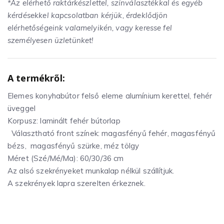
*Az elérhető raktárkészlettel, színválasztékkal és egyéb
kérdésekkel kapcsolatban kérjük, érdeklődjön
elérhetőségeink valamelyikén, vagy keresse fel
személyesen üzletünket!
A termékről:
Elemes konyhabútor felső eleme alumínium kerettel, fehér
üveggel
Korpusz: laminált fehér bútorlap
Választható front színek: magasfényű fehér, magasfényű
bézs, magasfényű szürke, méz tölgy
Méret (Szé/Mé/Ma): 60/30/36 cm
Az alsó szekrényeket munkalap nélkül szállítjuk.
A szekrények lapra szerelten érkeznek.