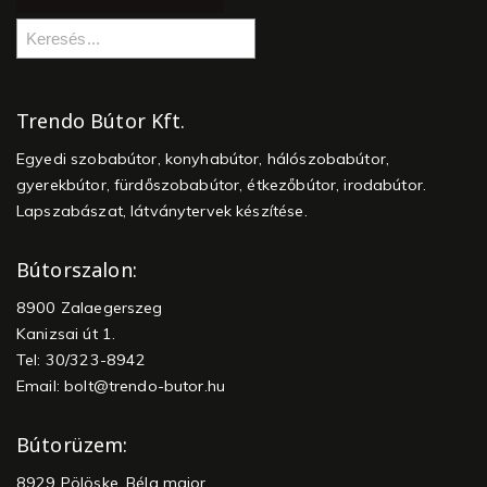
Trendo Bútor Kft.
Egyedi szobabútor, konyhabútor, hálószobabútor,
gyerekbútor, fürdőszobabútor, étkezőbútor, irodabútor.
Lapszabászat, látványtervek készítése.
Bútorszalon:
8900 Zalaegerszeg
Kanizsai út 1.
Tel: 30/323-8942
Email:
bolt@trendo-butor.hu
Bútorüzem:
8929 Pölöske, Béla major