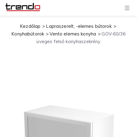
T
o
g
g
Kezdőlap
Lapraszerelt, -elemes bútorok
l
e
Konyhabútorok
Vento elemes konyha
GOV-60/36
n
a
üveges felső konyhaszekrény
v
i
g
a
t
i
o
n