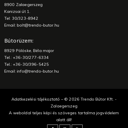
8900 Zalaegerszeg
Kanizsai út 1.
Tel: 30/323-8942
Email:
bolt@trendo-butor.hu
Bútorüzem:
8929 Pölöske, Béla major
Tel.: +36-30/277-6334
Tel.: +36-30/396-5425
Email:
info@trendo-butor.hu
Adatkezelési tájékoztató – © 2026 Trendo Bútor Kft. -
Zalaegerszeg
A weboldal teljes képi és szöveges tartalma jogvédelem
alatt áll!