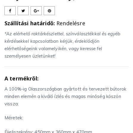
Szállítási határidő:
Rendelésre
*Az elérhető raktárkészlettel, színválasztékkal és egyéb
kérdésekkel kapcsolatban kérjük, érdeklődjön
elérhetőségeink valamelyikén, vagy keresse fel
személyesen üzletünket!
A termékről:
A 100%-ig Olaszországban gyártott és tervezett bútorok
minden elemén a kiváló ízlés és magas minőség köszön
vissza.
Méretek:
Éjjeliszekrény: 450mm x 360mm x 470mm