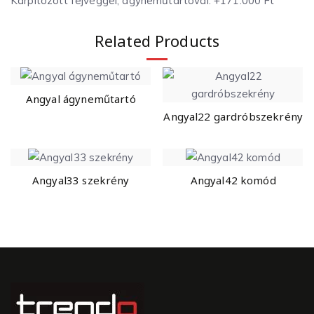
Kárpitozott fejvéggel, ágyneműtartóval: +171.000 Ft
Related Products
Angyal ágyneműtartó
Angyal22 gardróbszekrény
Angyal33 szekrény
Angyal42 komód