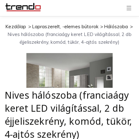
T
o
g
g
Kezdőlap
Lapraszerelt, -elemes bútorok
Hálószoba
l
e
Nives hálószoba (franciaágy keret LED világítással, 2 db
n
a
éjjeliszekrény, komód, tükör, 4-ajtós szekrény)
v
i
g
a
t
i
o
n
Nives hálószoba (franciaágy
keret LED világítással, 2 db
éjjeliszekrény, komód, tükör,
4-ajtós szekrény)