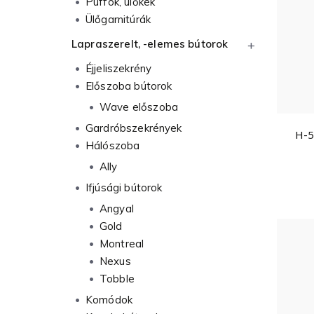
Puffok, ülőkék
Ülőgarnitúrák
Lapraszerelt, -elemes bútorok
Éjjeliszekrény
Előszoba bútorok
Wave előszoba
Gardróbszekrények
H-5
Hálószoba
Ally
Ifjúsági bútorok
Angyal
Gold
Montreal
Nexus
Tobble
Komódok