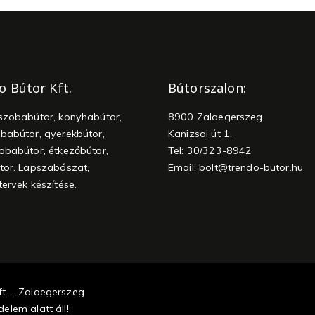
o Bútor Kft.
Bútorszalon:
szobabútor, konyhabútor,
8900 Zalaegerszeg
babútor, gyerekbútor,
Kanizsai út 1.
obabútor, étkezőbútor,
Tel: 30/323-8942
tor. Lapszabászat,
Email:
bolt@trendo-butor.hu
tervek készítése.
t. - Zalaegerszeg
elem alatt áll!