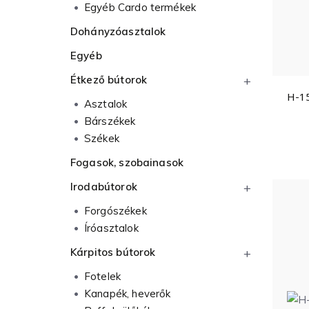
Egyéb Cardo termékek
Dohányzóasztalok
Egyéb
Étkező bútorok
H-15
Asztalok
Bárszékek
Székek
Fogasok, szobainasok
Irodabútorok
Forgószékek
Íróasztalok
Kárpitos bútorok
Fotelek
Kanapék, heverők