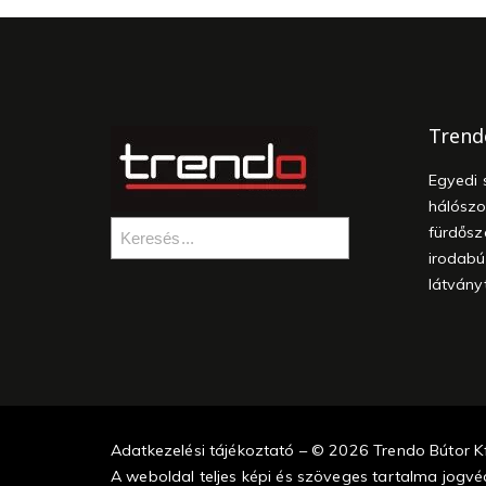
Trend
Egyedi 
hálószo
fürdősz
irodabú
látvány
Adatkezelési tájékoztató – © 2026 Trendo Bútor Kf
A weboldal teljes képi és szöveges tartalma jogvéd