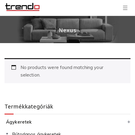
T
o
g
g
l
Nexus
e
n
a
v
i
g
a
t
i
No products were found matching your
o
selection.
n
Termékkategóriák
Ágykeretek
Bútorlapos ágykeretek