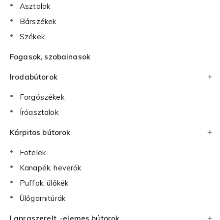
Asztalok
Bárszékek
Székek
Fogasok, szobainasok
Irodabútorok
Forgószékek
Íróasztalok
Kárpitos bútorok
Fotelek
Kanapék, heverők
Puffok, ülőkék
Ülőgarnitúrák
Lapraszerelt, -elemes bútorok