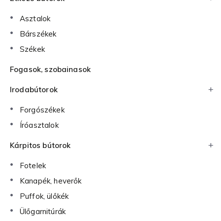
Asztalok
Bárszékek
Székek
Fogasok, szobainasok
Irodabútorok
Forgószékek
Íróasztalok
Kárpitos bútorok
Fotelek
Kanapék, heverők
Puffok, ülőkék
Ülőgarnitúrák