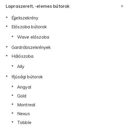
Lapraszerelt, -elemes bútorok
Éjjeliszekrény
Előszoba bútorok
Wave előszoba
Gardróbszekrények
Hálószoba
Ally
Ifjúsági bútorok
Angyal
Gold
Montreal
Nexus
Tobble