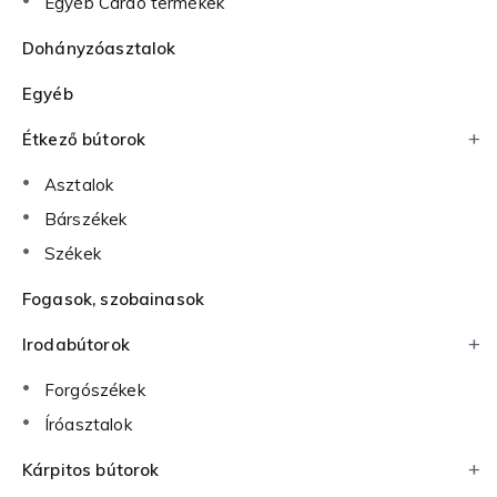
Egyéb Cardo termékek
Dohányzóasztalok
Egyéb
Étkező bútorok
Asztalok
Bárszékek
Székek
Fogasok, szobainasok
Irodabútorok
Forgószékek
Íróasztalok
Kárpitos bútorok