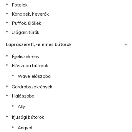
Fotelek
Kanapék, heverők
Puffok, ülőkék
Ülőgarnitúrák
Lapraszerelt, -elemes bútorok
Éjjeliszekrény
Előszoba bútorok
Wave előszoba
Gardróbszekrények
Hálószoba
Ally
Ifjúsági bútorok
Angyal