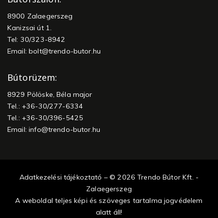
8900 Zalaegerszeg
Kanizsai út 1.
Tel: 30/323-8942
Email:
bolt@trendo-butor.hu
Bútorüzem:
8929 Pölöske, Béla major
Tel.: +36-30/277-6334
Tel.: +36-30/396-5425
Email:
info@trendo-butor.hu
Adatkezelési tájékoztató – © 2026 Trendo Bútor Kft. -
Zalaegerszeg
A weboldal teljes képi és szöveges tartalma jogvédelem
alatt áll!