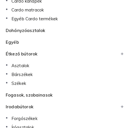
Cardo kanapék
Cardo matracok
Egyéb Cardo termékek
Dohányzóasztalok
Egyéb
Étkező bútorok
Asztalok
Bárszékek
Székek
Fogasok, szobainasok
Irodabútorok
Forgószékek
Íróasztalok