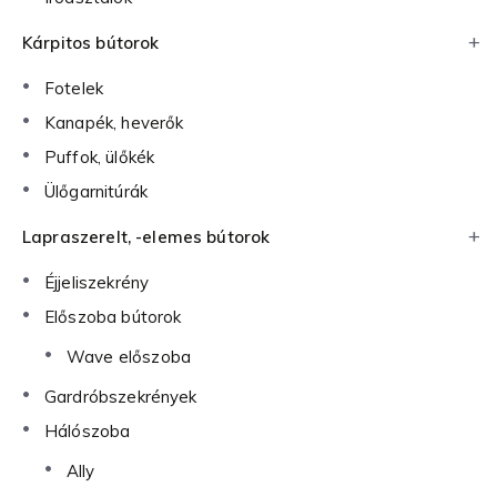
Kárpitos bútorok
Fotelek
Kanapék, heverők
Puffok, ülőkék
Ülőgarnitúrák
Lapraszerelt, -elemes bútorok
Éjjeliszekrény
Előszoba bútorok
Wave előszoba
Gardróbszekrények
Hálószoba
Ally